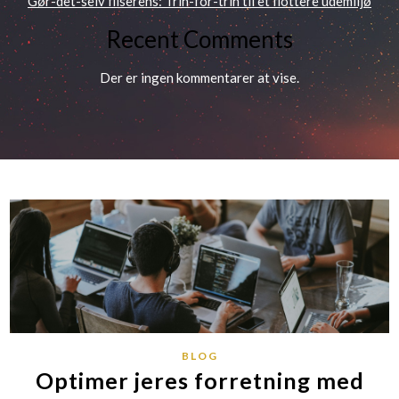
Gør-det-selv fliserens: Trin-for-trin til et flottere udemiljø
Recent Comments
Der er ingen kommentarer at vise.
BLOG
Optimer jeres forretning med