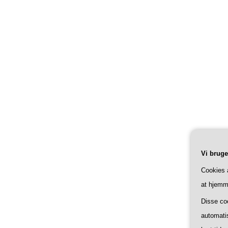
Vi brug
Cookies 
at hjemm
Disse co
automatis