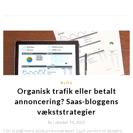
BLOG
Organisk trafik eller betalt
annoncering? Saas-bloggens
vækststrategier
By
|
oktober 14, 2025
I en stadig mere konkurrencepræget SaaS-verden er bloggen