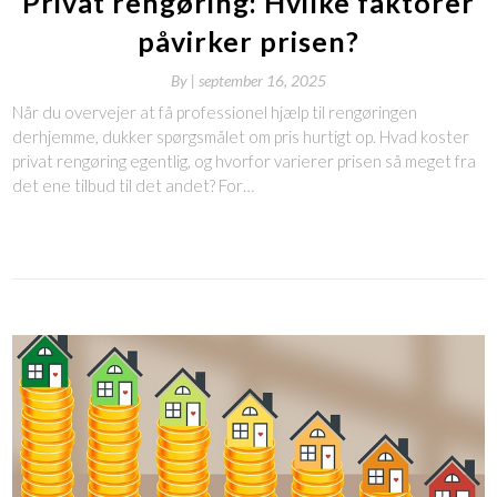
Privat rengøring: Hvilke faktorer
påvirker prisen?
By
|
september 16, 2025
Når du overvejer at få professionel hjælp til rengøringen
derhjemme, dukker spørgsmålet om pris hurtigt op. Hvad koster
privat rengøring egentlig, og hvorfor varierer prisen så meget fra
det ene tilbud til det andet? For…