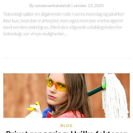
By
nytnetvaerkskabel.dk |
oktober 13, 2025
Teknologi spiller en afgørende rolle i vores hverdag og påvirker
ikke kun, hvordan vi arbejder, men også hvordan vi interagerer
med verden omkring os. Med den stigende udvikling inden for
teknologi, ser vi nye muligheder…
BLOG