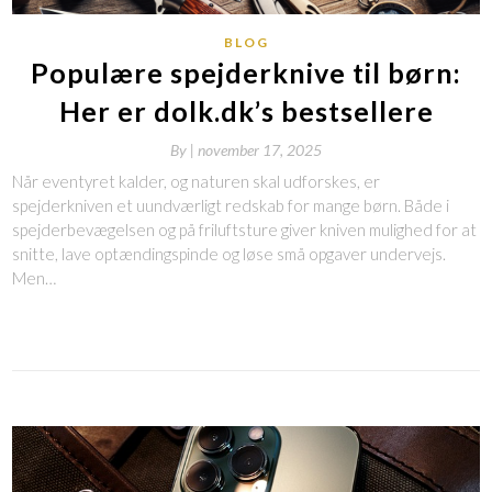
BLOG
Populære spejderknive til børn:
Her er dolk.dk’s bestsellere
By
|
november 17, 2025
Når eventyret kalder, og naturen skal udforskes, er
spejderkniven et uundværligt redskab for mange børn. Både i
spejderbevægelsen og på friluftsture giver kniven mulighed for at
snitte, lave optændingspinde og løse små opgaver undervejs.
Men…