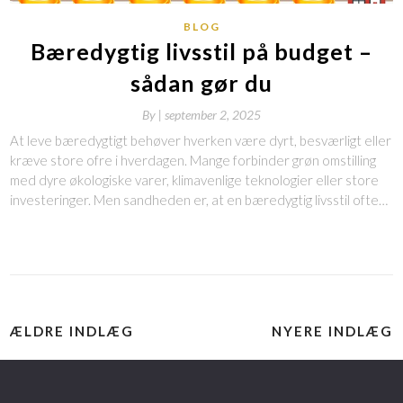
BLOG
Bæredygtig livsstil på budget –
sådan gør du
By
|
september 2, 2025
At leve bæredygtigt behøver hverken være dyrt, besværligt eller
kræve store ofre i hverdagen. Mange forbinder grøn omstilling
med dyre økologiske varer, klimavenlige teknologier eller store
investeringer. Men sandheden er, at en bæredygtig livsstil ofte…
ÆLDRE INDLÆG
NYERE INDLÆG