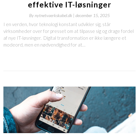
effektive IT-løsninger
By
nytnetvaerkskabel.dk |
december 15, 2025
I en verden, hvor teknologi konstant udvikler sig, står
virksomheder over for presset om at tilpasse sig og drage fordel
af nye IT-løsninger. Digital transformation er ikke længere et
modeord, men en nødvendighed for at…