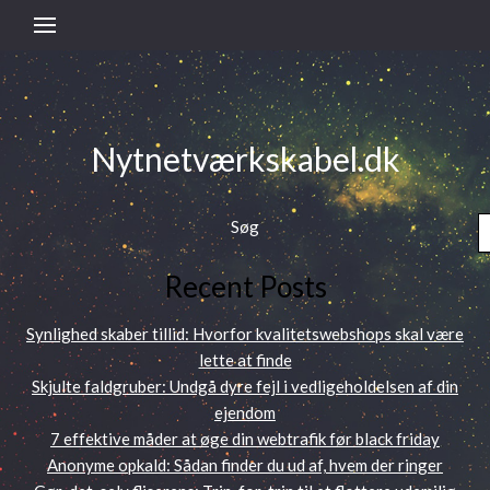
Nytnetværkskabel.dk
Søg
Recent Posts
Synlighed skaber tillid: Hvorfor kvalitetswebshops skal være
lette at finde
Skjulte faldgruber: Undgå dyre fejl i vedligeholdelsen af din
ejendom
7 effektive måder at øge din webtrafik før black friday
Anonyme opkald: Sådan finder du ud af, hvem der ringer