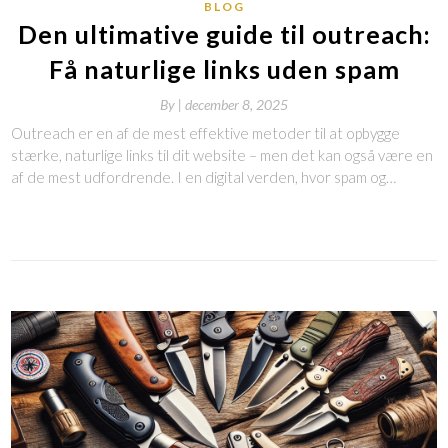
BLOG
Den ultimative guide til outreach:
Få naturlige links uden spam
By
|
december 8, 2025
Outreach er en af de mest effektive metoder til at opbygge
stærke, naturlige links til dit website – men det kan også være en
af de mest udfordrende. I en digital verden, hvor spam og…