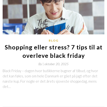
BLOG
Shopping eller stress? 7 tips til at
overleve black friday
By
|
oktober 20, 2025
Black Friday – dagen hvor butikkerne bugner af tilbud, og hvor
det kan føles, som om hele Danmark er gået på jagt efter det
næste kup. For nogle er det årets sjoveste shoppedag, mens
det…