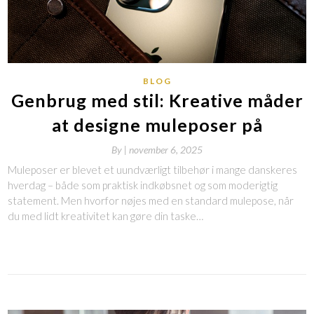
BLOG
Genbrug med stil: Kreative måder
at designe muleposer på
By
|
november 6, 2025
Muleposer er blevet et uundværligt tilbehør i mange danskeres
hverdag – både som praktisk indkøbsnet og som moderigtig
statement. Men hvorfor nøjes med en standard mulepose, når
du med lidt kreativitet kan gøre din taske…