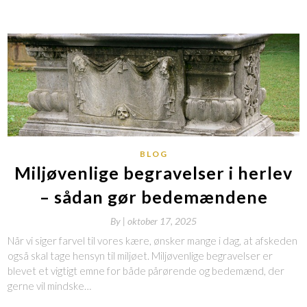
BLOG
Miljøvenlige begravelser i herlev
– sådan gør bedemændene
By
|
oktober 17, 2025
Når vi siger farvel til vores kære, ønsker mange i dag, at afskeden
også skal tage hensyn til miljøet. Miljøvenlige begravelser er
blevet et vigtigt emne for både pårørende og bedemænd, der
gerne vil mindske…