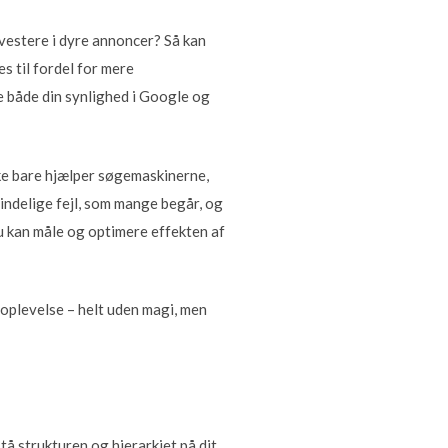
nvestere i dyre annoncer? Så kan
s til fordel for mere
ke både din synlighed i Google og
ikke bare hjælper søgemaskinerne,
indelige fejl, som mange begår, og
 du kan måle og optimere effekten af
oplevelse – helt uden magi, men
tå strukturen og hierarkiet på dit