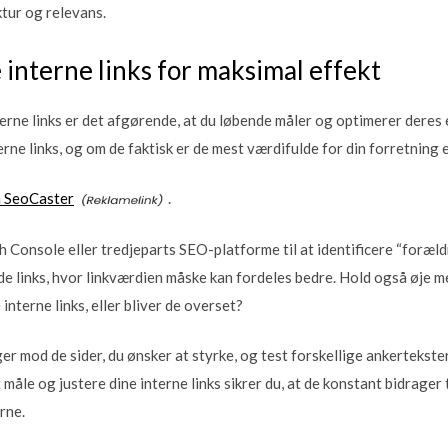
tur og relevans.
 interne links for maksimal effekt
terne links er det afgørende, at du løbende måler og optimerer deres 
erne links, og om de faktisk er de mest værdifulde for din forretning e
m SeoCaster
.
Console eller tredjeparts SEO-platforme til at identificere “foræld
de links, hvor linkværdien måske kan fordeles bedre. Hold også øje m
interne links, eller bliver de overset?
eger mod de sider, du ønsker at styrke, og test forskellige ankertekst
måle og justere dine interne links sikrer du, at de konstant bidrager
rne.