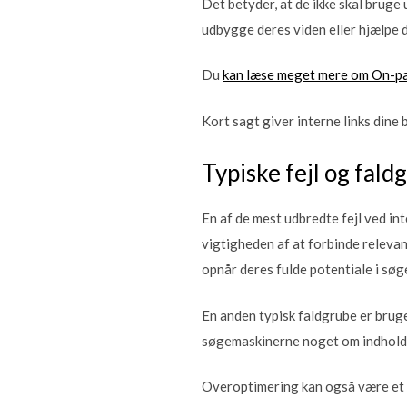
Det betyder, at de ikke skal bruge 
udbygge deres viden eller hjælpe d
Du
kan læse meget mere om On-p
Kort sagt giver interne links dine b
Typiske fejl og fald
En af de mest udbredte fejl ved int
vigtigheden af at forbinde relevant
opnår deres fulde potentiale i søg
En anden typisk faldgrube er bruge
søgemaskinerne noget om indholdet 
Overoptimering kan også være et 