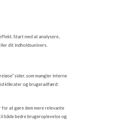
effekt. Start med at analysere,
ller dit indholdsunivers.
reløse” sider, som mangler interne
ed klikrater og brugeradfærd:
er for at gøre dem mere relevante
 til både bedre brugeroplevelse og