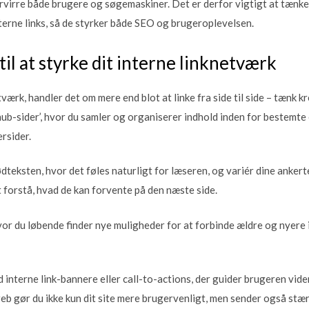
 forvirre både brugere og søgemaskiner. Det er derfor vigtigt at tænke
terne links, så de styrker både SEO og brugeroplevelsen.
til at styrke dit interne linknetværk
tværk, handler det om mere end blot at linke fra side til side – tænk k
b-sider’, hvor du samler og organiserer indhold inden for bestemte e
rsider.
dteksten, hvor det føles naturligt for læseren, og variér dine ankert
 forstå, hvad de kan forvente på den næste side.
hvor du løbende finder nye muligheder for at forbinde ældre og nyere 
interne link-bannere eller call-to-actions, der guider brugeren vider
eb gør du ikke kun dit site mere brugervenligt, men sender også stærk