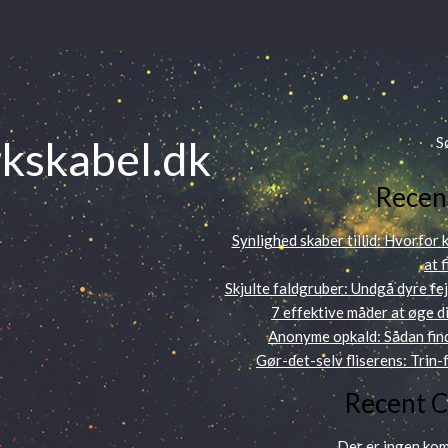
kskabel.dk
S
Recen
Synlighed skaber tillid: Hvorfor
at 
Skjulte faldgruber: Undgå dyre fej
7 effektive måder at øge di
Anonyme opkald: Sådan find
Gør-det-selv fliserens: Trin-f
Recent 
Der er ingen kom