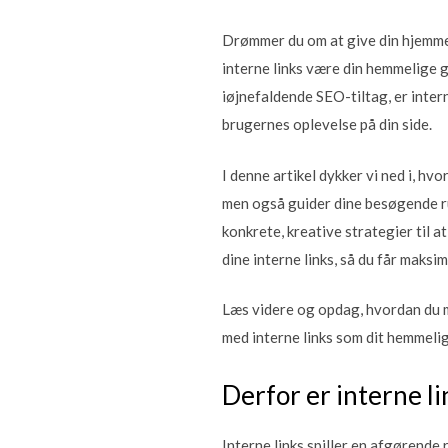
Drømmer du om at give din hjemmesi
interne links være din hemmelige g
iøjnefaldende SEO-tiltag, er inter
brugernes oplevelse på din side.
I denne artikel dykker vi ned i, hv
men også guider dine besøgende ru
konkrete, kreative strategier til a
dine interne links, så du får maksim
Læs videre og opdag, hvordan du m
med interne links som dit hemmeli
Derfor er interne li
Interne links spiller en afgørende