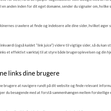
til en anden inden for dit eget domæne, sender du signaler om, hvilke 
inernes crawlere at finde og indeksere alle dine sider, hvilket øger s
inkværdi (også kaldet “link juice”) videre til vigtige sider, så du kan 
links et effektivt værktøj til at styre både brugeroplevelsen og din 
ne links dine brugere
ine brugere at navigere rundt på dit website og finde relevant informat
jælper du besøgende med at forstå sammenhængen mellem forskellige