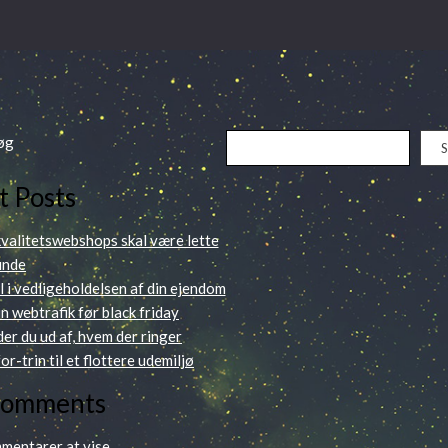
øg
t Posts
 kvalitetswebshops skal være lette
finde
l i vedligeholdelsen af din ejendom
n webtrafik før black friday
er du ud af, hvem der ringer
or-trin til et flottere udemiljø
Comments
mentarer at vise.