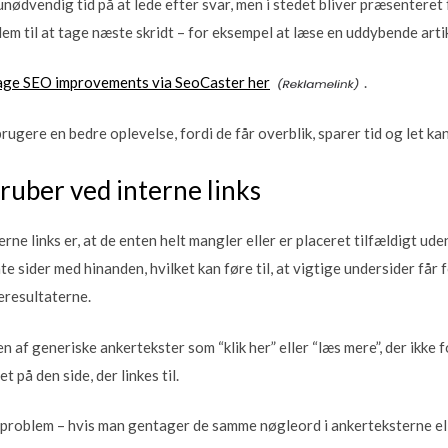
unødvendig tid på at lede efter svar, men i stedet bliver præsenteret 
em til at tage næste skridt – for eksempel at læse en uddybende artik
age SEO improvements via SeoCaster her
.
rugere en bedre oplevelse, fordi de får overblik, sparer tid og let kan 
gruber ved interne links
erne links er, at de enten helt mangler eller er placeret tilfældigt ud
e sider med hinanden, hvilket kan føre til, at vigtige undersider får 
eresultaterne.
n af generiske ankertekster som “klik her” eller “læs mere”, der ikke 
på den side, der linkes til.
problem – hvis man gentager de samme nøgleord i ankerteksterne ell