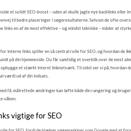
de et solidt SEO-boost – uden at skulle jagte nye backlinks eller i
envej til bedre placeringer i søgeresultaterne. Selvom de ofte overse
ne links en af de mest effektive – og mindst tekniske – måder at styr
orfor interne links spiller en så central rolle for SEO, og hvordan de 
ndt på din hjemmeside. Du får samtidig et overblik over de mest alm
t opbygge et stærkt internt linknetværk. Til sidst ser vi på, hvordan
al værdi ud af din indsats.
ed få, målrettede ændringer kan løfte både din rangering og bruger
ge våben.
nks vigtige for SEO
 rolle for SEO, fordi de hjælper søgemaskiner som Google med at fors