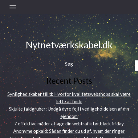
Nytnetværkskabel.dk
Søg
Recent Posts
Synlighed skaber tillid: Hvorfor kvalitetswebshops skal være
lette at finde
Skjulte faldgruber: Undgå dyre fejl i vedligeholdelsen af din
ejendom
7 effektive måder at øge din webtrafik før black friday
Anonyme opkald: Sådan finder du ud af, hvem der ringer