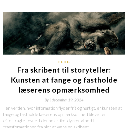
BLOG
Fra skribent til storyteller:
Kunsten at fange og fastholde
læserens opmærksomhed
By
|
december 19, 2024
I en verden, hvor information flyder frit og hurtigt, er kunsten at
fange og fastholde læserens opmærksomhed blevet en
eftertragtet evne. I denne artikel dykker vi ned i
transformationen fra blot at være en skribent…