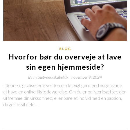
BLOG
Hvorfor bør du overveje at lave
sin egen hjemmeside?
By
nytnetvaerkskabel.dk |
november 9, 2024
I denne digitaliserede verden er det vigtigere end nogensinde
at have en online tilstedeværelse. Om du er en iværksætter, der
vil fremme din virksomhed, eller bare et individ med en passion,
du gerne vil dele,…