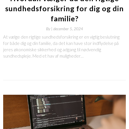
sundhedsforsikring for dig og din
familie?
By
|
december 5, 2024
At vælge den rigtige sundhedsforsikring er en vigtig beslutning
for både dig og din familie, da det kan have stor indflydelse på
jeres økonomiske sikkerhed og adgang til nødvendig
sundhedspleje. Med et hav af muligheder…