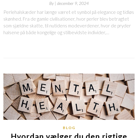
By
|
december 9, 2024
Perlehalskæder har længe været et symbol på elegance og tidløs
skønhed. Fra de gamle civilisationer, hvor perler blev betragtet
som sjældne skatte, til nutidens modeverdener, hvor de pryder
halsene på både kongelige og stilbevidste individer,…
BLOG
Hvordan vælger du den rigtige