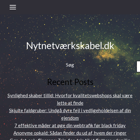
Nytnetværkskabel.dk
Søg
Recent Posts
Synlighed skaber tillid: Hvorfor kvalitetswebshops skal være
lette at finde
Skjulte faldgruber: Undgå dyre fejl i vedligeholdelsen af din
ejendom
7 effektive måder at øge din webtrafik før black friday
Anonyme opkald: Sådan finder du ud af, hvem der ringer