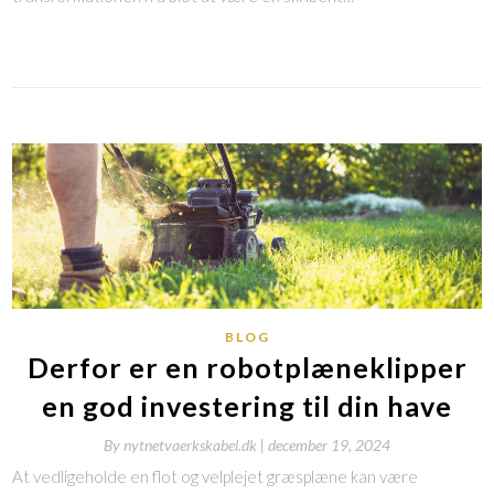
BLOG
Derfor er en robotplæneklipper
en god investering til din have
By
nytnetvaerkskabel.dk |
december 19, 2024
At vedligeholde en flot og velplejet græsplæne kan være