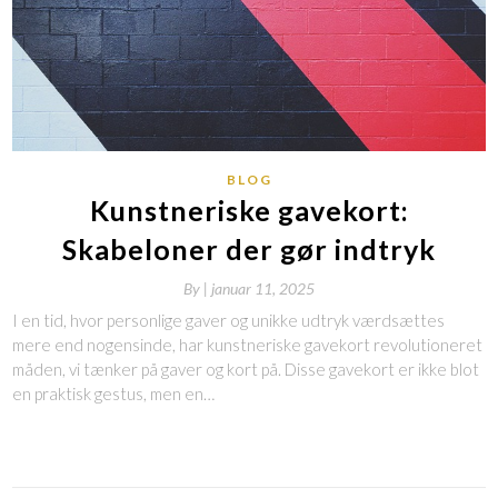
BLOG
Kunstneriske gavekort:
Skabeloner der gør indtryk
By
|
januar 11, 2025
I en tid, hvor personlige gaver og unikke udtryk værdsættes
mere end nogensinde, har kunstneriske gavekort revolutioneret
måden, vi tænker på gaver og kort på. Disse gavekort er ikke blot
en praktisk gestus, men en…