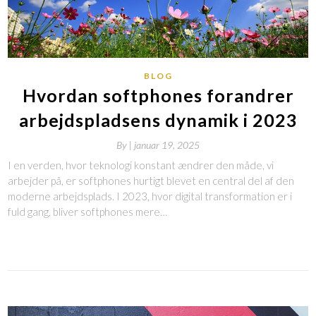
BLOG
Hvordan softphones forandrer
arbejdspladsens dynamik i 2023
By
|
januar 19, 2025
I en verden, hvor teknologi konstant ændrer den måde, vi
arbejder på, er softphones hurtigt blevet en central del af den
moderne arbejdsplads. I 2023, hvor digital transformation er i
fuld gang, bliver softphones mere…