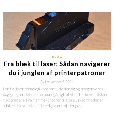
BLOG
Fra blæk til laser: Sådan navigerer
du i junglen af printerpatroner
By
|
november 4, 2024
I en tid, hvor teknologi konstant udvikler sig og præger vores
dagligdag, er det næsten uundgåeligt, at vi stifter bekendtskab
med printere. Fra hjemmekontorer til store virksomheder er
printere blevet et uundværligt værktøj, der gør…