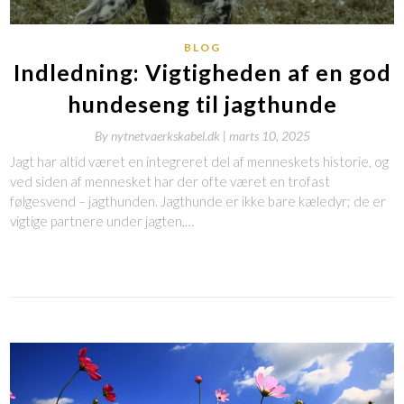
BLOG
Indledning: Vigtigheden af en god
hundeseng til jagthunde
By
nytnetvaerkskabel.dk |
marts 10, 2025
Jagt har altid været en integreret del af menneskets historie, og
ved siden af mennesket har der ofte været en trofast
følgesvend – jagthunden. Jagthunde er ikke bare kæledyr; de er
vigtige partnere under jagten,…